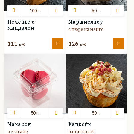
100 г.
60 г.
Печенье с
Маршмеллоу
миндалем
с пюре из манго
111
126
руб
руб
50 г.
50 г.
Макарон
Капкейк
в стакане
ванильный