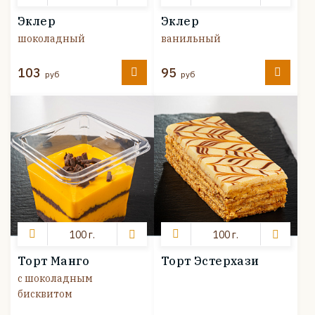
Эклер
Эклер
шоколадный
ванильный
103
95
руб
руб
100 г.
100 г.
Торт Манго
Торт Эстерхази
с шоколадным
бисквитом