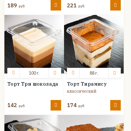
189
221
руб
руб
100 г.
88 г.
Торт Три шоколада
Торт Тирамису
классический
142
174
руб
руб