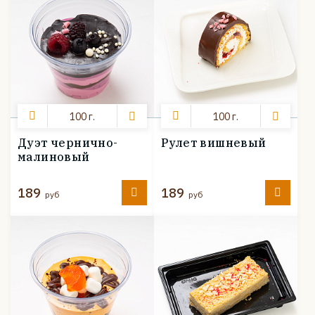
100 г.
100 г.
Дуэт чернично-
Рулет вишневый
малиновый
189
189
руб
руб