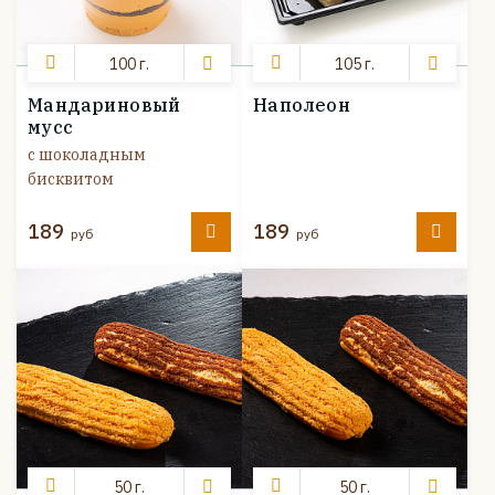
100 г.
105 г.
Мандариновый
Наполеон
мусс
с шоколадным
бисквитом
189
189
руб
руб
50 г.
50 г.