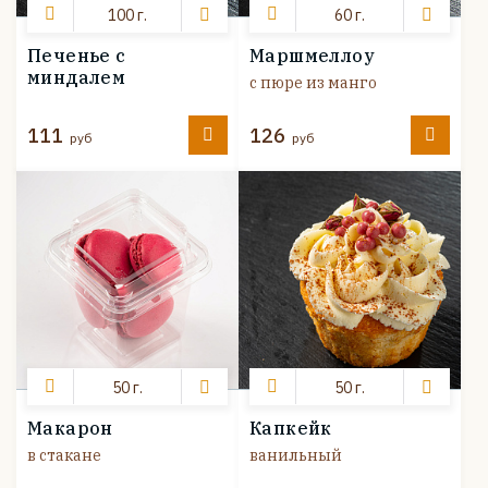
100 г.
60 г.
Печенье с
Маршмеллоу
миндалем
с пюре из манго
111
126
руб
руб
50 г.
50 г.
Макарон
Капкейк
в стакане
ванильный