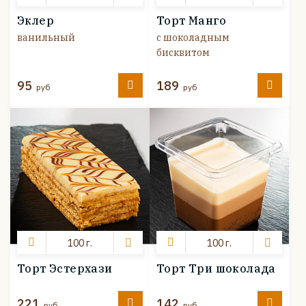
Эклер
Торт Манго
ванильный
с шоколадным
бисквитом
95
189
руб
руб
100 г.
100 г.
Торт Эстерхази
Торт Три шоколада
221
142
руб
руб