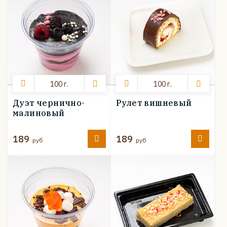
100 г.
100 г.
Дуэт чернично-
Рулет вишневый
малиновый
189
189
руб
руб