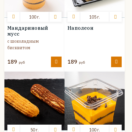
100 г.
105 г.
Мандариновый
Наполеон
мусс
с шоколадным
бисквитом
189
189
руб
руб
50 г.
100 г.