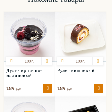
100 г.
100 г.
Дуэт чернично-
Рулет вишневый
малиновый
189
189
руб
руб