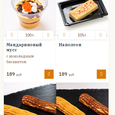
100 г.
105 г.
Мандариновый
Наполеон
мусс
с шоколадным
бисквитом
189
189
руб
руб