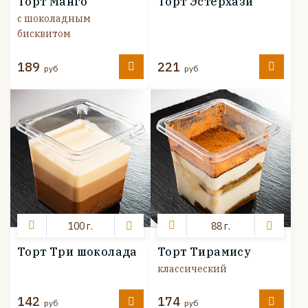
Торт Манго
Торт Эстерхази
с шоколадным
бисквитом
189
221
руб
руб
100 г.
88 г.
Торт Три шоколада
Торт Тирамису
классический
142
174
руб
руб