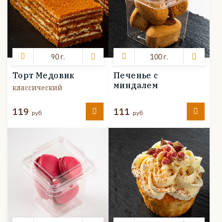
90 г.
100 г.
Торт Медовик
Печенье с
миндалем
классический
119
111
руб
руб