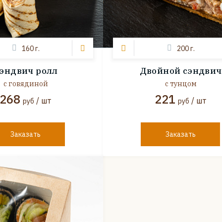
160 г.
200 г.
эндвич ролл
Двойной сэндвич
с говядиной
с тунцом
268
221
/ шт
/ шт
руб
руб
Заказать
Заказать