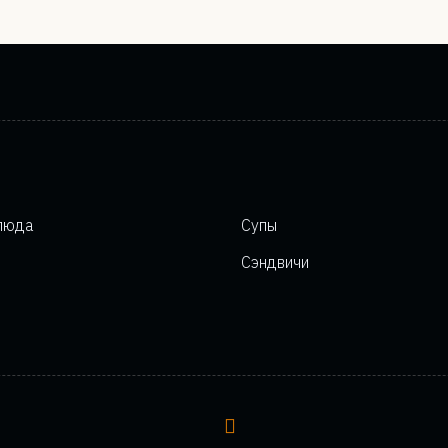
люда
Супы
Сэндвичи