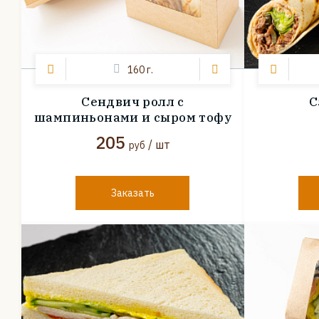
160 г.
Сендвич ролл с
С
шампиньонами и сыром тофу
205
/ шт
руб
Заказать