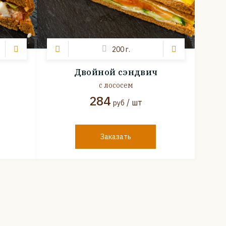
200 г.
Двойной сэндвич
с лососем
284
/ шт
руб
Заказать