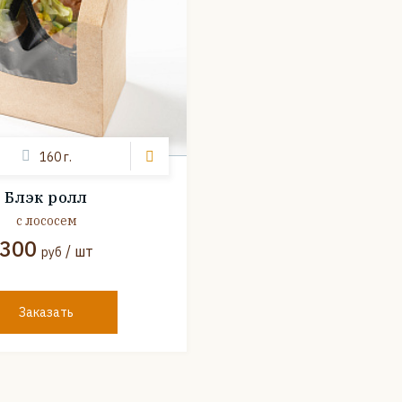
160 г.
Блэк ролл
с лососем
300
/ шт
руб
Заказать