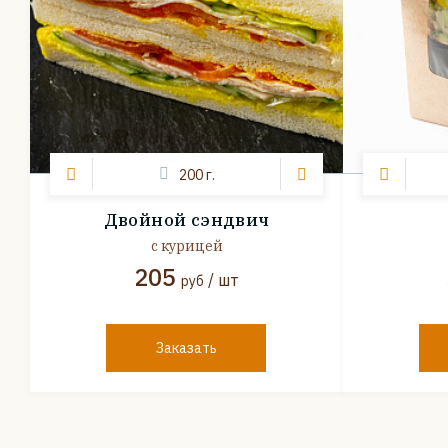
200 г.
Двойной сэндвич
с курицей
205
/ шт
руб
Заказать