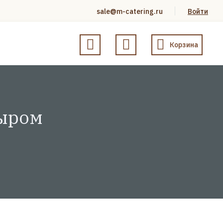
sale@m-catering.ru
Войти
Корзина
сыром