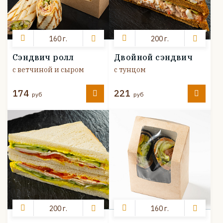
160 г.
200 г.
Сэндвич ролл
Двойной сэндвич
с ветчиной и сыром
с тунцом
174
221
руб
руб
200 г.
160 г.