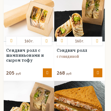
160 г.
160 г.
Сендвич ролл с
Сэндвич ролл
шампиньонами и
с говядиной
сыром тофу
205
268
руб
руб