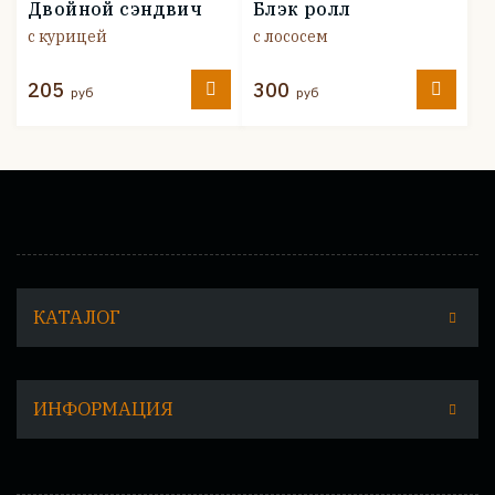
Двойной сэндвич
Блэк ролл
с курицей
с лососем
205
300
руб
руб
КАТАЛОГ
ИНФОРМАЦИЯ