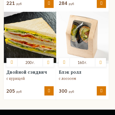
221
284
руб
руб
200 г.
160 г.
Двойной сэндвич
Блэк ролл
с курицей
с лососем
205
300
руб
руб