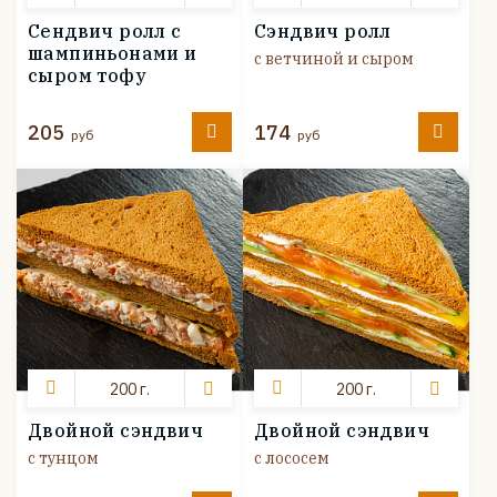
Сендвич ролл с
Сэндвич ролл
шампиньонами и
с ветчиной и сыром
сыром тофу
205
174
руб
руб
200 г.
200 г.
Двойной сэндвич
Двойной сэндвич
с тунцом
с лососем